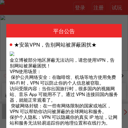
登录
注册
试玩
平台公告
★安装VPN，告别网站被屏蔽困扰★
金立博被部分地区屏蔽无法访问，请您使用VPN，告
别网站被屏蔽困扰！
VPN使用场景：
页面与金立博官网不同，那是您访问的网址被劫持跳转了；请不
保护公共网络安全：在咖啡馆、机场等地方使用免费
Wi-Fi 时，VPN 可以防止你的个人信息被窃取。
访问受限内容：当你出国旅行时，很多国内的视频网
站、音乐 App 可能用不了。通过 VPN 连接回国内服务
在线客服
我的推荐
额度转换
提现
充值
器，就能正常观看了。
突破网络封锁：在一些有网络限制的国家或地区，
VPN 可以帮助你访问被屏蔽的全球网站和服务。
体育
真人
棋牌
彩票
电子
保护个人隐私：VPN 可以隐藏你的真实 IP 地址，让网
站和服务无法轻易追踪你的地理位置和在线行为。